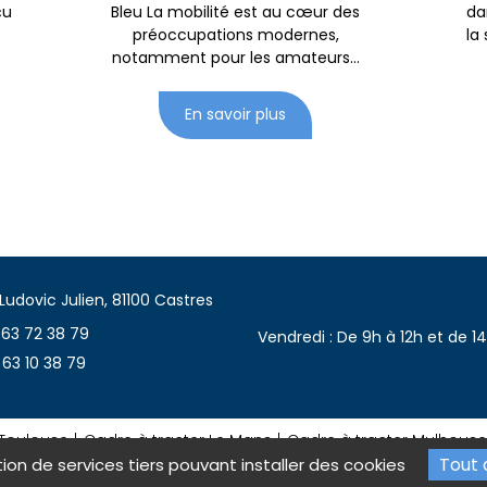
çu
Bleu La mobilité est au cœur des
da
préoccupations modernes,
la
notamment pour les amateurs...
En savoir plus
Ludovic Julien, 81100 Castres
5 63 72 38 79
Vendredi : De 9h à 12h et de 1
6 63 10 38 79
 Toulouse
Cadre à tracter Le Mans
Cadre à tracter Mulhouse
Tout 
tion de services tiers pouvant installer des cookies
légales
Charte d’utilisation des données
Gestion des cookies