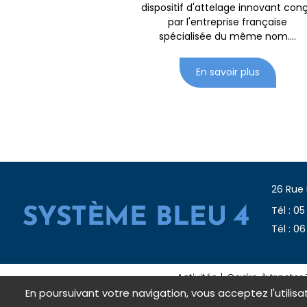
dispositif d'attelage innovant con
par l'entreprise française
spécialisée du même nom....
En savoir plus
26 Rue 
Tél : 0
Tél : 0
Activités
Cadre à tracter
En poursuivant votre navigation, vous acceptez l'utilisa
Mentions 