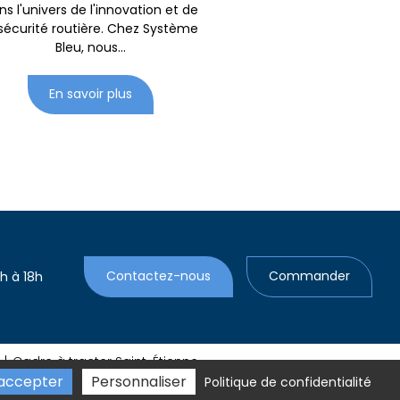
ns l'univers de l'innovation et de
 sécurité routière. Chez Système
Bleu, nous...
En savoir plus
4h à 18h
Contactez-nous
Commander
Cadre à tracter Saint-Étienne
accepter
Personnaliser
Politique de confidentialité
2026