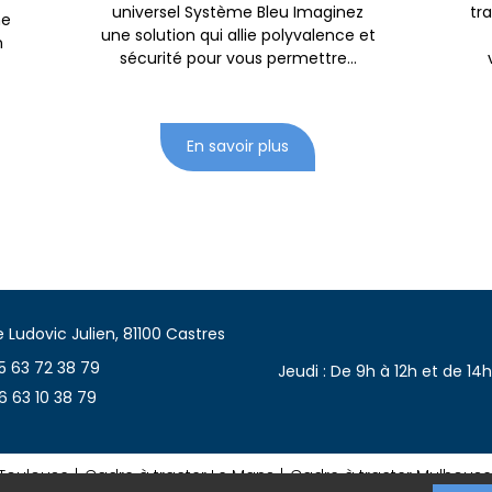
universel Système Bleu Imaginez
tr
me
une solution qui allie polyvalence et
n
sécurité pour vous permettre...
En savoir plus
 Ludovic Julien, 81100 Castres
05 63 72 38 79
Jeudi : De 9h à 12h et de 14h
06 63 10 38 79
 Toulouse
Cadre à tracter Le Mans
Cadre à tracter Mulhouse