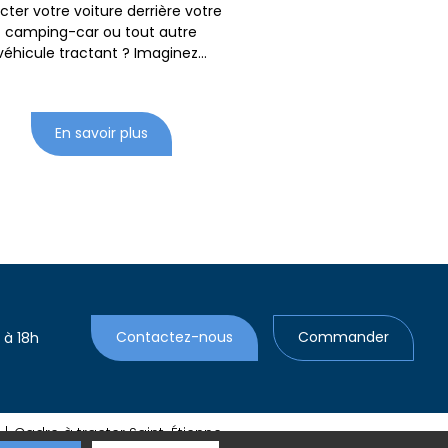
acter votre voiture derrière votre
camping-car ou tout autre
véhicule tractant ? Imaginez...
En savoir plus
 à 18h
Contactez-nous
Commander
Cadre à tracter Saint-Étienne